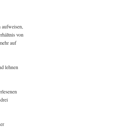
 aufweisen,
rhältnis von
mehr auf
nd lehnen
erlesenen
drei
der