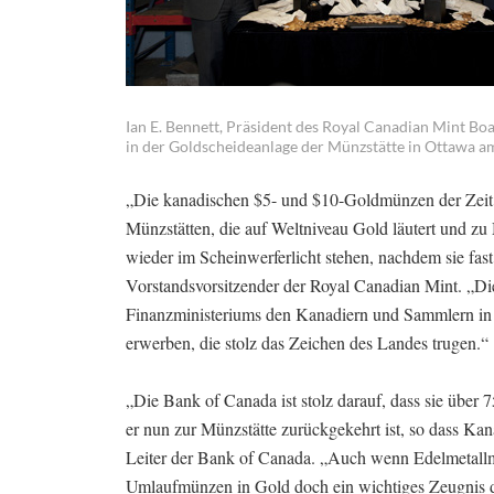
Ian E. Bennett, Präsident des Royal Canadian Mint B
in der Goldscheideanlage der Münzstätte in Ottawa 
„Die kanadischen $5- und $10-Goldmünzen der Zeit 
Münzstätten, die auf Weltniveau Gold läutert und zu
wieder im Scheinwerferlicht stehen, nachdem sie fast
Vorstandsvorsitzender der Royal Canadian Mint. „Die
Finanzministeriums den Kanadiern und Sammlern in a
erwerben, die stolz das Zeichen des Landes trugen.“
„Die Bank of Canada ist stolz darauf, dass sie über 7
er nun zur Münzstätte zurückgekehrt ist, so dass Ka
Leiter der Bank of Canada. „Auch wenn Edelmetallm
Umlaufmünzen in Gold doch ein wichtiges Zeugnis d