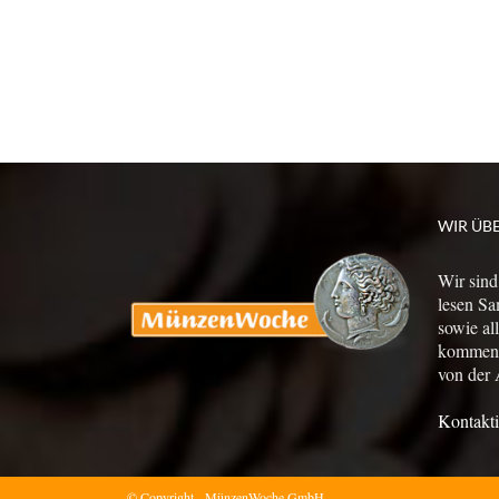
WIR ÜB
Wir sind
lesen Sa
sowie al
kommen a
von der 
Kontakti
© Copyright - MünzenWoche GmbH