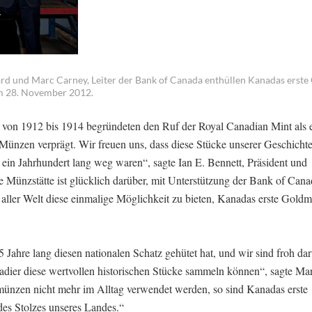
oard und Marc Carney, Leiter der Bank of Canada enthüllen Kanadas erst
am 28. November 2012.
von 1912 bis 1914 begründeten den Ruf der Royal Canadian Mint als e
 Münzen verprägt. Wir freuen uns, dass diese Stücke unserer Geschichte
 ein Jahrhundert lang weg waren“, sagte Ian E. Bennett, Präsident und
 Münzstätte ist glücklich darüber, mit Unterstützung der Bank of Can
ller Welt diese einmalige Möglichkeit zu bieten, Kanadas erste Gold
5 Jahre lang diesen nationalen Schatz gehütet hat, und wir sind froh dar
nadier diese wertvollen historischen Stücke sammeln können“, sagte Ma
ünzen nicht mehr im Alltag verwendet werden, so sind Kanadas erste
es Stolzes unseres Landes.“