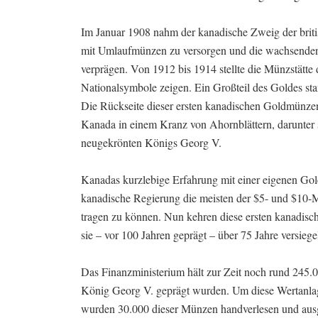
Im Januar 1908 nahm der kanadische Zweig der briti
mit Umlaufmünzen zu versorgen und die wachsende
verprägen. Von 1912 bis 1914 stellte die Münzstätt
Nationalsymbole zeigen. Ein Großteil des Goldes s
Die Rückseite dieser ersten kanadischen Goldmünze
Kanada in einem Kranz von Ahornblättern, darunter s
neugekrönten Königs Georg V.
Kanadas kurzlebige Erfahrung mit einer eigenen Gol
kanadische Regierung die meisten der $5- und $10-
tragen zu können. Nun kehren diese ersten kanadis
sie – vor 100 Jahren geprägt – über 75 Jahre versie
Das Finanzministerium hält zur Zeit noch rund 245
König Georg V. geprägt wurden. Um diese Wertanlag
wurden 30.000 dieser Münzen handverlesen und ausg