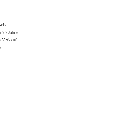
sche
r 75 Jahre
m Verkauf
en