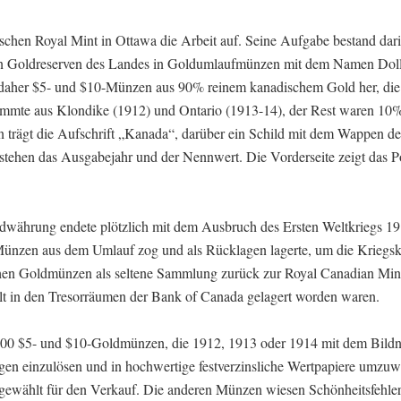
schen Royal Mint in Ottawa die Arbeit auf. Seine Aufgabe bestand dar
n Goldreserven des Landes in Goldumlaufmünzen mit dem Namen Doll
e daher $5- und $10-Münzen aus 90% reinem kanadischem Gold her, die 
tammte aus Klondike (1912) und Ontario (1913-14), der Rest waren 10
n trägt die Aufschrift „Kanada“, darüber ein Schild mit dem Wappen 
tehen das Ausgabejahr und der Nennwert. Die Vorderseite zeigt das Po
dwährung endete plötzlich mit dem Ausbruch des Ersten Weltkriegs 191
Münzen aus dem Umlauf zog und als Rücklagen lagerte, um die Kriegs
chen Goldmünzen als seltene Sammlung zurück zur Royal Canadian Mi
gelt in den Tresorräumen der Bank of Canada gelagert worden waren.
.000 $5- und $10-Goldmünzen, die 1912, 1913 oder 1914 mit dem Bildn
en einzulösen und in hochwertige festverzinsliche Wertpapiere umzuw
ewählt für den Verkauf. Die anderen Münzen wiesen Schönheitsfehler 