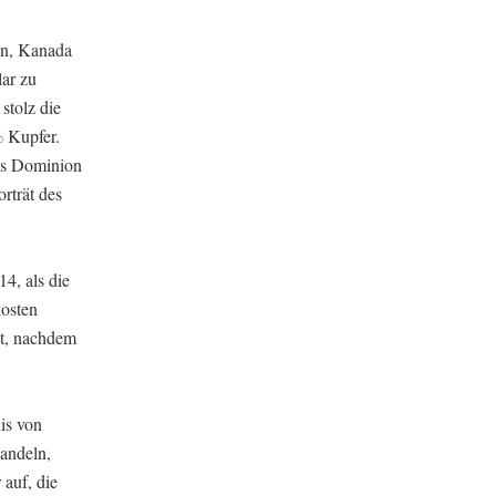
in, Kanada
ar zu
stolz die
% Kupfer.
des Dominion
rträt des
4, als die
kosten
nt, nachdem
is von
andeln,
auf, die