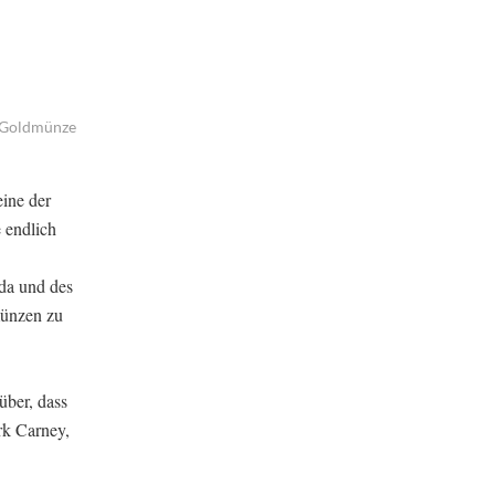
e Goldmünze
ine der
 endlich
ada und des
münzen zu
über, dass
rk Carney,