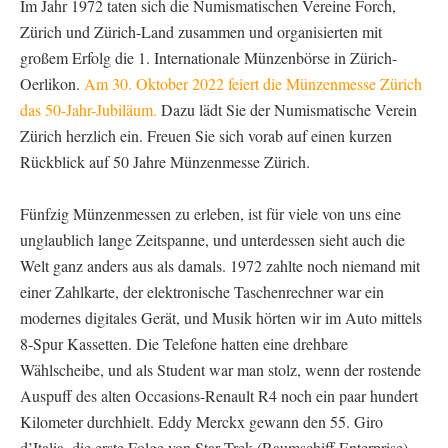
Im Jahr 1972 taten sich die Numismatischen Vereine Forch,
Zürich und Zürich-Land zusammen und organisierten mit
großem Erfolg die 1. Internationale Münzenbörse in Zürich-
Oerlikon.
Am 30. Oktober 2022 feiert die Münzenmesse Zürich
das 50-Jahr-Jubiläum.
Dazu lädt Sie der Numismatische Verein
Zürich herzlich ein. Freuen Sie sich vorab auf einen kurzen
Rückblick auf 50 Jahre Münzenmesse Zürich.
Fünfzig Münzenmessen zu erleben, ist für viele von uns eine
unglaublich lange Zeitspanne, und unterdessen sieht auch die
Welt ganz anders aus als damals. 1972 zahlte noch niemand mit
einer Zahlkarte, der elektronische Taschenrechner war ein
modernes digitales Gerät, und Musik hörten wir im Auto mittels
8-Spur Kassetten. Die Telefone hatten eine drehbare
Wählscheibe, und als Student war man stolz, wenn der rostende
Auspuff des alten Occasions-Renault R4 noch ein paar hundert
Kilometer durchhielt. Eddy Merckx gewann den 55. Giro
d’Italia, die erste Folge von Star Trek (Raumschiff Enterprise)