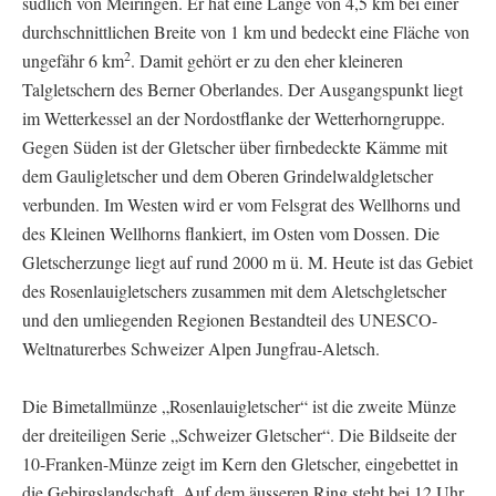
südlich von Meiringen. Er hat eine Länge von 4,5 km bei einer
durchschnittlichen Breite von 1 km und bedeckt eine Fläche von
2
ungefähr 6 km
. Damit gehört er zu den eher kleineren
Talgletschern des Berner Oberlandes. Der Ausgangspunkt liegt
im Wetterkessel an der Nordostflanke der Wetterhorngruppe.
Gegen Süden ist der Gletscher über firnbedeckte Kämme mit
dem Gauligletscher und dem Oberen Grindelwaldgletscher
verbunden. Im Westen wird er vom Felsgrat des Wellhorns und
des Kleinen Wellhorns flankiert, im Osten vom Dossen. Die
Gletscherzunge liegt auf rund 2000 m ü. M. Heute ist das Gebiet
des Rosenlauigletschers zusammen mit dem Aletschgletscher
und den umliegenden Regionen Bestandteil des UNESCO-
Weltnaturerbes Schweizer Alpen Jungfrau-Aletsch.
Die Bimetallmünze „Rosenlauigletscher“ ist die zweite Münze
der dreiteiligen Serie „Schweizer Gletscher“. Die Bildseite der
10-Franken-Münze zeigt im Kern den Gletscher, eingebettet in
die Gebirgslandschaft. Auf dem äusseren Ring steht bei 12 Uhr