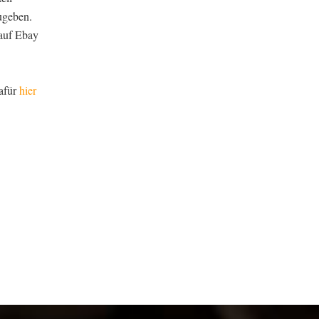
ugeben.
 auf Ebay
dafür
hier