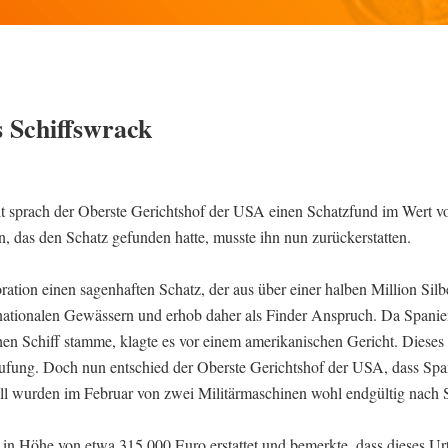
s Schiffswrack
it sprach der Oberste Gerichtshof der USA einen Schatzfund im Wert v
 das den Schatz gefunden hatte, musste ihn nun zurückerstatten.
ation einen sagenhaften Schatz, der aus über einer halben Million Si
nationalen Gewässern und erhob daher als Finder Anspruch. Da Spani
en Schiff stamme, klagte es vor einem amerikanischen Gericht. Dieses
rufung. Doch nun entschied der Oberste Gerichtshof der USA, dass Spa
ll wurden im Februar von zwei Militärmaschinen wohl endgültig nach 
 in Höhe von etwa 315.000 Euro erstattet und bemerkte, dass dieses Urt