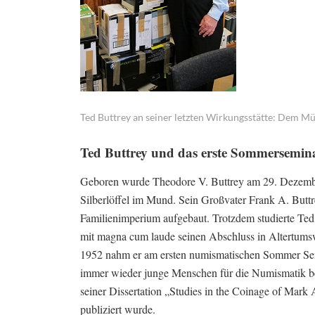
Ted Buttrey an seiner letzten Wirkungsstätte: Dem M
Ted Buttrey und das erste Sommersemin
Geboren wurde Theodore V. Buttrey am 29. Dezembe
Silberlöffel im Mund. Sein Großvater Frank A. Buttr
Familienimperium aufgebaut. Trotzdem studierte Ted B
mit magna cum laude seinen Abschluss in Altertumsw
1952 nahm er am ersten numismatischen Sommer Semin
immer wieder junge Menschen für die Numismatik be
seiner Dissertation „Studies in the Coinage of Mar
publiziert wurde.