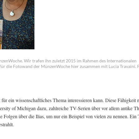
nzenWoche. Wir trafen ihn zuletzt 2015 im Rahmen des Internationalen
 für die Fotowand der MünzenWoche hier zusammen mit Lucia Travaini. F
für ein wissenschaftliches Thema interessieren kann. Diese Fähigkeit n
rsity of Michigan dazu, zahlreiche TV-Serien über vor allem antike 
Folgen über die Ilias, um nur ein Beispiel von vielen zu nennen. Ein T
trahlt.