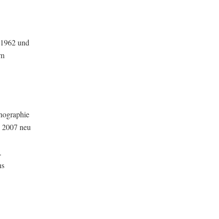
n 1962 und
um
onographie
n 2007 neu
.
ns