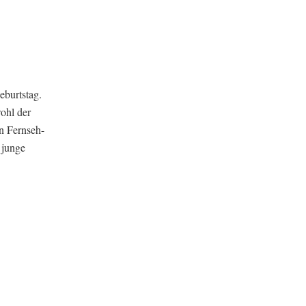
eburtstag.
wohl der
en Fernseh-
 junge