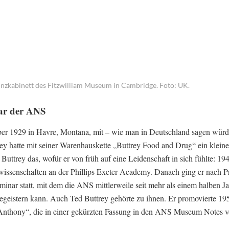
ünzkabinett des Fitzwilliam Museum in Cambridge. Foto: UK.
ar der ANS
r 1929 in Havre, Montana, mit – wie man in Deutschland sagen würd
ey hatte mit seiner Warenhauskette „Buttrey Food and Drug“ ein kleine
uttrey das, wofür er von früh auf eine Leidenschaft in sich fühlte: 19
issenschaften an der Phillips Exeter Academy. Danach ging er nach Pr
ar statt, mit dem die ANS mittlerweile seit mehr als einem halben J
geistern kann. Auch Ted Buttrey gehörte zu ihnen. Er promovierte 19
k Anthony“, die in einer gekürzten Fassung in den ANS Museum Notes 