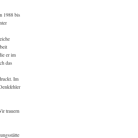
n 1988 bis
nter
reiche
beit
ie er im
ch das
druckt. Im
 Denkfehler
Wir trauern
ungsstätte