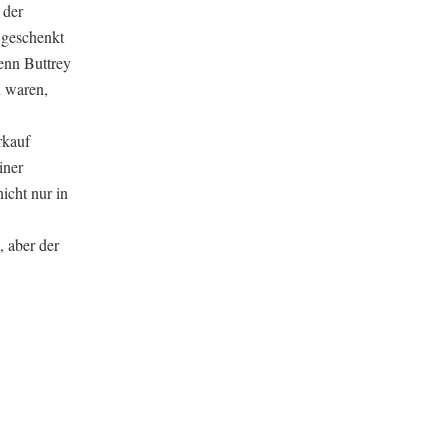
 der
 geschenkt
enn Buttrey
n waren,
rkauf
iner
icht nur in
, aber der