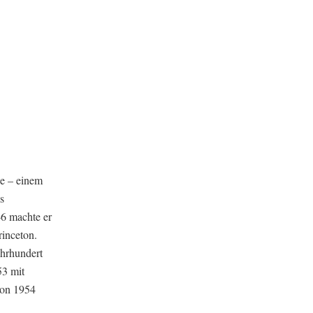
e – einem
s
46 machte er
inceton.
ahrhundert
53 mit
von 1954