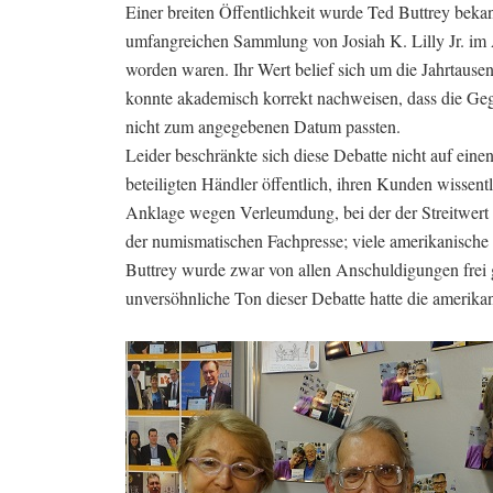
Einer breiten Öffentlichkeit wurde Ted Buttrey bekann
umfangreichen Sammlung von Josiah K. Lilly Jr. im 
worden waren. Ihr Wert belief sich um die Jahrtaus
konnte akademisch korrekt nachweisen, dass die Geg
nicht zum angegebenen Datum passten.
Leider beschränkte sich diese Debatte nicht auf ein
beteiligten Händler öffentlich, ihren Kunden wissen
Anklage wegen Verleumdung, bei der der Streitwert a
der numismatischen Fachpresse; viele amerikanische 
Buttrey wurde zwar von allen Anschuldigungen frei g
unversöhnliche Ton dieser Debatte hatte die amerika