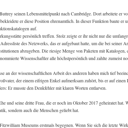
Buttrey seinen Lebensmittelpunkt nach Cambridge. Dort arbeitete er vo
kleidete er diese Position ehrenamtlich. In dieser Funktion baute er u
ktionskatalogen auf.
kungsstätte persönlich treffen. Stolz zeigte er ihr nicht nur die umfang
dressliste des Netzwerks, das er aufgebaut hatte, um die bei seiner Ar
nstitutionen abzugeben. Die riesige Menge von Paketen mit Katalogen, d
nommierte Wissenschaftler alle höchstpersönlich und zahlte zumeist no
se an der wissenschaftlichen Arbeit des anderen haben mich tief beein
roßvater, der einem eifrigen Enkel aufmerksam zuhört, bis er auf einen
ders: Er musste den Denkfehler mit klaren Worten entlarven.
 Ehe und seine dritte Frau, die er noch im Oktober 2017 geheiratet hat. 
tik, sondern auch die Menschen geliebt hat.
Fitzwilliam Museums erstmals begegnen. Wenn Sie sich die letzte Wirk