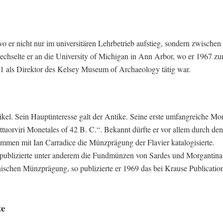
 er nicht nur im universitären Lehrbetrieb aufstieg, sondern zwische
chselte er an die University of Michigan in Ann Arbor, wo er 1967 z
71 als Direktor des Kelsey Museum of Archaeology tätig war.
ikel. Sein Hauptinteresse galt der Antike. Seine erste umfangreiche M
ttuorviri Monetales of 42 B. C.“. Bekannt dürfte er vor allem durch de
ammen mit Ian Carradice die Münzprägung der Flavier katalogisierte.
 publizierte unter anderem die Fundmünzen von Sardes und Morgantina
schen Münzprägung, so publizierte er 1969 das bei Krause Publicatio
te