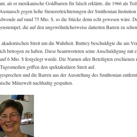
t, als er mexikanische Goldbarren für falsch erklärte, die 1966 als Teil
Austausch gegen hohe Steuererleichterungen der Smithonian Instiution
endwende auf rund 75 Mio. $, so die Stücke denn echt gewesen wäre. D
enstempel, die auf den ungewöhnlicherweise datierten Barren zu sehe
en akademischen Streit um die Wahrheit. Buttrey beschuldigte die am Ve
tlich betrogen zu haben. Diese beantworteten seine Anschuldigung mit e
uf 6 Mio. $ festgelegt wurde. Die Namen aller Beteiligten erschienen n
Tagesmedien griffen den spektakulären Streit auf.
esprochen und die Barren aus der Ausstellung des Smithonian entfernt
nische Münzwelt nachhaltig gespalten.