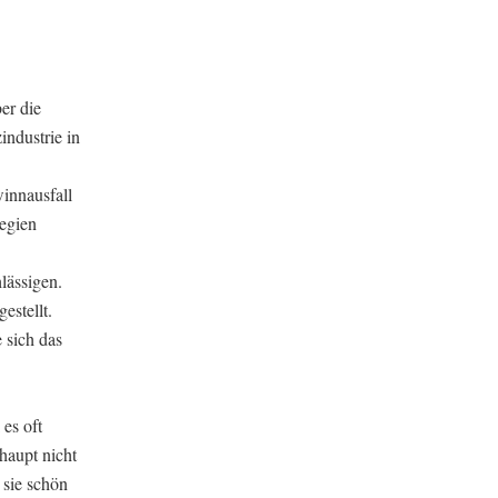
er die
ndustrie in
innausfall
egien
lässigen.
stellt.
 sich das
es oft
haupt nicht
 sie schön