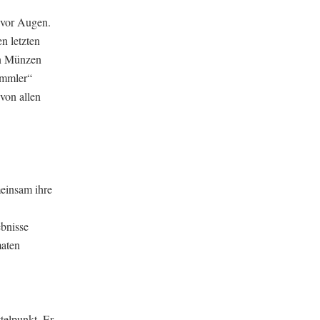
 vor Augen.
n letzten
en Münzen
ammler“
von allen
einsam ihre
ebnisse
maten
telpunkt. Er