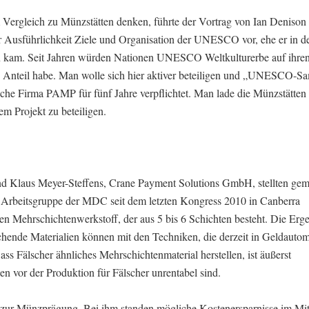
m Vergleich zu Münzstätten denken, führte der Vortrag von Ian Denison
er Ausführlichkeit Ziele und Organisation der UNESCO vor, ehe er in de
en kam. Seit Jahren würden Nationen UNESCO Weltkulturerbe auf ihr
 Anteil habe. Man wolle sich hier aktiver beteiligen und „UNESCO-S
sche Firma PAMP für fünf Jahre verpflichtet. Man lade die Münzstätten 
m Projekt zu beteiligen.
d Klaus Meyer-Steffens, Crane Payment Solutions GmbH, stellten gem
ne Arbeitsgruppe der MDC seit dem letzten Kongress 2010 in Canberra
n Mehrschichtenwerkstoff, der aus 5 bis 6 Schichten besteht. Die Erg
chende Materialien können mit den Techniken, die derzeit in Geldauto
s Fälscher ähnliches Mehrschichtenmaterial herstellen, ist äußerst
en vor der Produktion für Fälscher unrentabel sind.
n zur Münzprägung. Bei ihm standen mögliche Kostenersparnisse im Mit