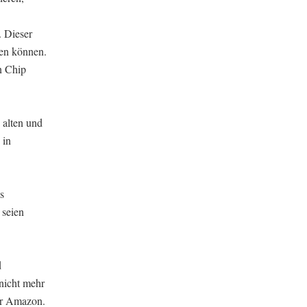
 Dieser
den können.
n Chip
 alten und
 in
s
 seien
d
nicht mehr
er Amazon.