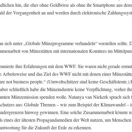
dlichen hin, die eher ohne Geldbörse als ohne ihr Smartphone aus de
ld der Vergangenheit an und werden durch elektronische Zahlungssyst
 man sich unter „Globale Münzprogramme verhandeln“ vorstellen sollte. 
ammenarbeit von Münzstätten mit internationalen Komitees im Mittelpun
mmierte ihre Erfahrungen mit dem WWF. Sie waren nicht gerade ermut
e Arbeitsweise und das Ziel des WWF nicht mit denen einer Münzstätte
re not business people.“ (Umweltschützer sind keine Geschäftsleute.) E
ber schließlich habe die Münzindustrie keine Verpflichtung, vorher ih
mmten Münzemission spenden wolle. Natanya van Niekerk sprach sich 
tzes aus: Globale Themen – wie zum Beispiel der Klimawandel – in
Ländergrenzen hinweg gewinnen. Eine solche Zusammenarbeit könnte ni
s eines der ältesten Propagandamedien der Welt nutzen, um Menschen 
ntwortung für die Zukunft der Erde zu erkennen.