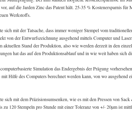
l vor, auf die Jarden Zinc das Patent hält. 25-35 % Kostenersparnis für 
euen Werkstoffs.
e sich mit der Tatsache, dass immer weniger Stempel vom traditionelle
rekt von der Entwurfszeichnung ausgehend mittels Computer und Lase
um aktuellen Stand der Produktion, also wie werden derzeit in den einze
ungen hat das auf den Produktionsablauf und in wie weit haben sich di
e computerbasierte Simulation das Endergebnis der Prägung vorhersehe
wie mit Hilfe des Computers berechnet werden kann, von wo ausgehend e
te sich mit dem Präzisionsumsenken, wie es mit den Pressen von Sack
s zu 120 Stempeln pro Stunde mit einer Toleranz von +/- 20µm ist mitt