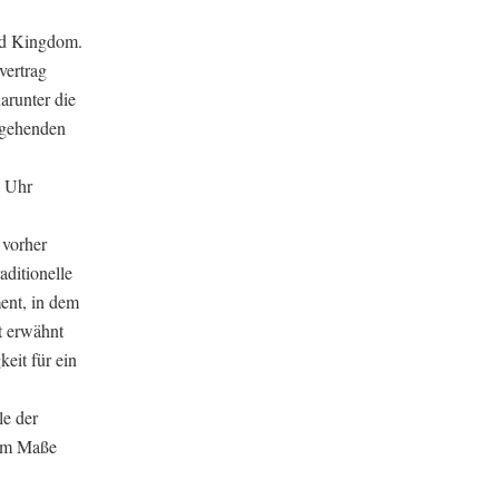
ed Kingdom.
vertrag
arunter die
rgehenden
0 Uhr
 vorher
aditionelle
ent, in dem
t erwähnt
eit für ein
e der
dem Maße