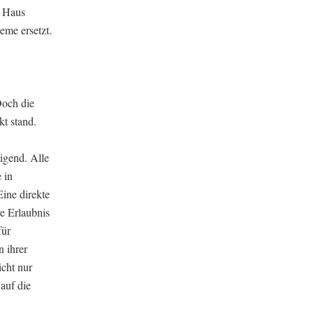
m Haus
eme ersetzt.
Doch die
kt stand.
igend. Alle
 in
ine direkte
re Erlaubnis
für
 ihrer
cht nur
auf die