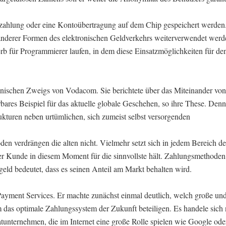
ahlung oder eine Kontoübertragung auf dem Chip gespeichert werden.
 anderer Formen des elektronischen Geldverkehrs weiterverwendet wer
rb für Programmierer laufen, in dem diese Einsatzmöglichkeiten für de
anischen Zweigs von Vodacom. Sie berichtete über das Miteinander von
ares Beispiel für das aktuelle globale Geschehen, so ihre These. Denn
ukturen neben urtümlichen, sich zumeist selbst versorgenden
en verdrängen die alten nicht. Vielmehr setzt sich in jedem Bereich de
er Kunde in diesem Moment für die sinnvollste hält. Zahlungsmethoden
rgeld bedeutet, dass es seinen Anteil am Markt behalten wird.
yment Services. Er machte zunächst einmal deutlich, welch große un
 das optimale Zahlungssystem der Zukunft beteiligen. Es handele sich 
unternehmen, die im Internet eine große Rolle spielen wie Google od