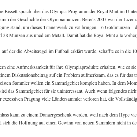
ane Bissett sprach über das Olympia-Programm der Royal Mint im Unit
gramm der Geschichte der Olympiamünzen. Bereits 2007 war der Lizenz
ügung stand, um dieses Titanenwerk zu vollbringen. 16 Goldmünzen – d
d 38 Münzen aus unedlem Metall. Damit hat die Royal Mint alle vorhe
auf der die Abseitsregel im Fußball erklärt wurde, schaffte es in die 1
ern eine Aufmerksamkeit für ihre Olympiaprodukte erhalten, wie es sie
inem Diskussionsbeitrag auf ein Problem aufmerksam, das es für das tr
isten Sammler wollen ein Sammelgebiet komplett haben. In dem Mom
 wird das Sammelgebiet für sie uninteressant. Auch wenn folgendes nich
 exzessiven Prägung viele Ländersammler verloren hat, die Vollständigk
nlass kann zu einem Danaergeschenk werden, weil nach dem Hype viel
nd sich die Hoffnung auf einen Gewinn von neuen Sammlern nicht in 