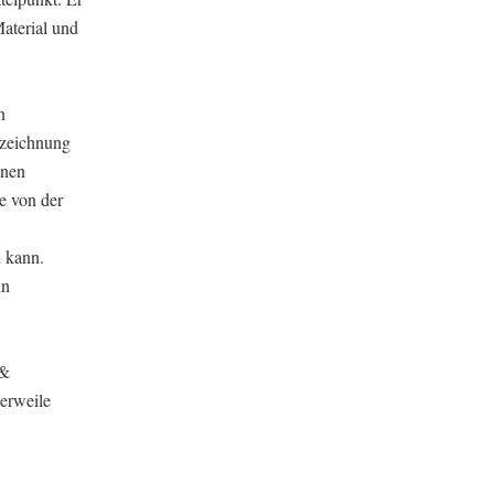
Material und
n
rzeichnung
lnen
e von der
n kann.
in
 &
lerweile