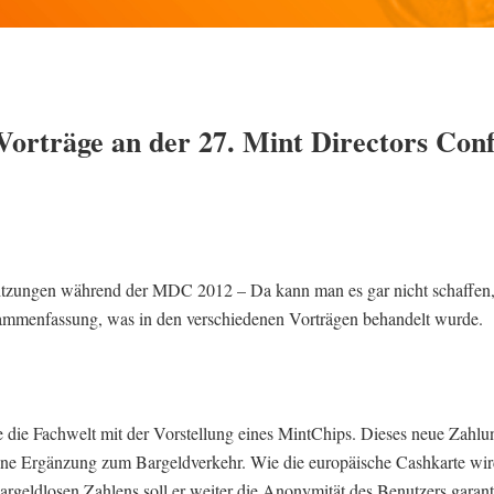
 Vorträge an der 27. Mint Directors Con
Sitzungen während der MDC 2012 – Da kann man es gar nicht schaffen,
sammenfassung, was in den verschiedenen Vorträgen behandelt wurde.
die Fachwelt mit der Vorstellung eines MintChips. Dieses neue Zahlun
 eine Ergänzung zum Bargeldverkehr. Wie die europäische Cashkarte wir
argeldlosen Zahlens soll er weiter die Anonymität des Benutzers garant