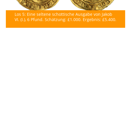
Los 5: Eine seltene schottische Ausgabe von Jakob
VI. (I.), 6 Pfund. Schätzung: £1.000. Ergebnis: £5.400.