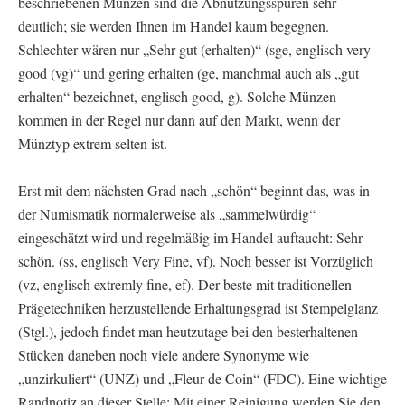
beschriebenen Münzen sind die Abnutzungsspuren sehr
deutlich; sie werden Ihnen im Handel kaum begegnen.
Schlechter wären nur „Sehr gut (erhalten)“ (sge, englisch very
good (vg)“ und gering erhalten (ge, manchmal auch als „gut
erhalten“ bezeichnet, englisch good, g). Solche Münzen
kommen in der Regel nur dann auf den Markt, wenn der
Münztyp extrem selten ist.
Erst mit dem nächsten Grad nach „schön“ beginnt das, was in
der Numismatik normalerweise als „sammelwürdig“
eingeschätzt wird und regelmäßig im Handel auftaucht: Sehr
schön. (ss, englisch Very Fine, vf). Noch besser ist Vorzüglich
(vz, englisch extremly fine, ef). Der beste mit traditionellen
Prägetechniken herzustellende Erhaltungsgrad ist Stempelglanz
(Stgl.), jedoch findet man heutzutage bei den besterhaltenen
Stücken daneben noch viele andere Synonyme wie
„unzirkuliert“ (UNZ) und „Fleur de Coin“ (FDC). Eine wichtige
Randnotiz an dieser Stelle: Mit einer Reinigung werden Sie den