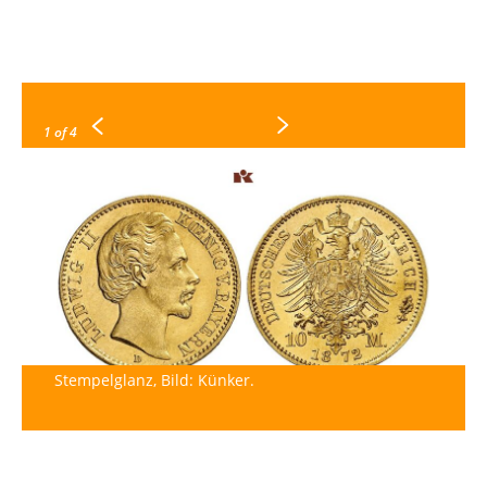
1
of 4
Stempelglanz, Bild: Künker.