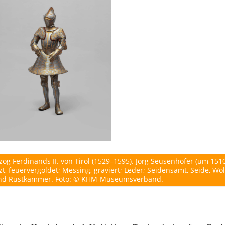
og Ferdinands II. von Tirol (1529–1595). Jörg Seusenhofer (um 151
zt, feuervergoldet; Messing, graviert; Leder; Seidensamt, Seide, Wol
und Rüstkammer. Foto: © KHM-Museumsverband.