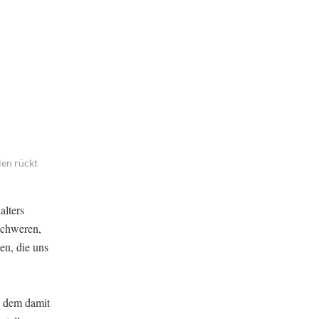
ien rückt
alters
 schweren,
en, die uns
d dem damit