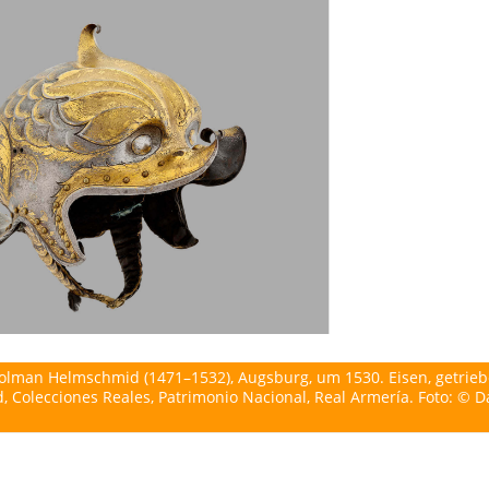
Kolman Helmschmid (1471–1532), Augsburg, um 1530. Eisen, getrieb
d, Colecciones Reales, Patrimonio Nacional, Real Armería. Foto: © D