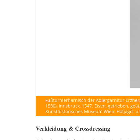
Fußturnierharnisch der Adlergarnitur Erzherz
1580), Innsbruck, 1547. Eisen, getrieben, geät
Kunsthistorisches Museum Wien, Hofjagd- 
Verkleidung & Crossdressing