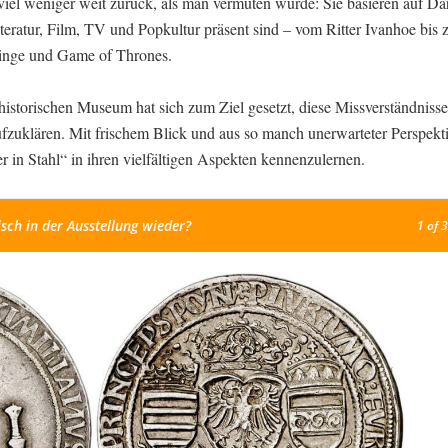
iel weniger weit zurück, als man vermuten würde: Sie basieren auf Da
iteratur, Film, TV und Popkultur präsent sind – vom Ritter Ivanhoe bis 
Ringe und Game of Thrones.
storischen Museum hat sich zum Ziel gesetzt, diese Missverständniss
zuklären. Mit frischem Blick und aus so manch unerwarteter Perspektiv
ner in Stahl“ in ihren vielfältigen Aspekten kennenzulernen.
sch in der Ausstellung wieder?
1
of 3