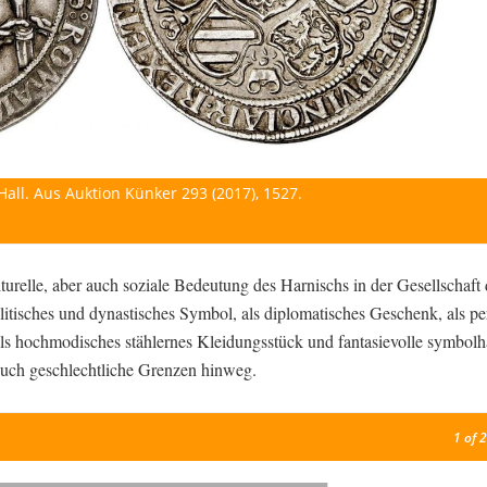
 Hall. Aus Auktion Künker 293 (2017), 1527.
lturelle, aber auch soziale Bedeutung des Harnischs in der Gesellschaft 
politisches und dynastisches Symbol, als diplomatisches Geschenk, als pe
als hochmodisches stählernes Kleidungsstück und fantasievolle symbolh
d auch geschlechtliche Grenzen hinweg.
1
of 2