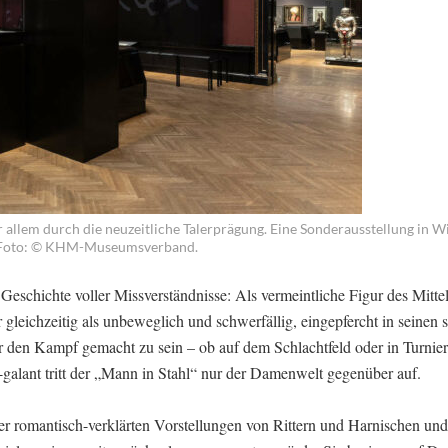
llem durch die neuzeitliche Talerprägung. Eine Sonderausstellung in W
. Foto: © KHM-Museumsverband.
Geschichte voller Missverständnisse: Als vermeintliche Figur des Mittel
 gleichzeitig als unbeweglich und schwerfällig, eingepfercht in seinen
für den Kampf gemacht zu sein – ob auf dem Schlachtfeld oder in Turnier
ch-galant tritt der „Mann in Stahl“ nur der Damenwelt gegenüber auf.
rer romantisch-verklärten Vorstellungen von Rittern und Harnischen un