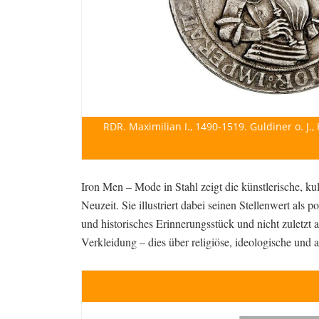
RDR. Maximilian I., 1490-1519. Guldiner o. J.,
Iron Men – Mode in Stahl zeigt die künstlerische, ku
Neuzeit. Sie illustriert dabei seinen Stellenwert als 
und historisches Erinnerungsstück und nicht zuletzt 
Verkleidung – dies über religiöse, ideologische un