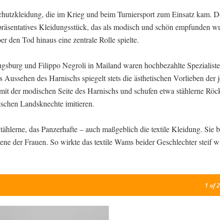
Schutzkleidung, die im Krieg und beim Turniersport zum Einsatz kam. 
präsentatives Kleidungsstück, das als modisch und schön empfunden 
r den Tod hinaus eine zentrale Rolle spielte.
sburg und Filippo Negroli in Mailand waren hochbezahlte Spezialiste
s Aussehen des Harnischs spiegelt stets die ästhetischen Vorlieben der 
 mit der modischen Seite des Harnischs und schufen etwa stählerne Rö
utschen Landsknechte imitieren.
tählerne, das Panzerhafte – auch maßgeblich die textile Kleidung. Sie b
ene der Frauen. So wirkte das textile Wams beider Geschlechter steif w
1
of 2