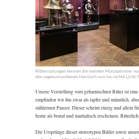
Ritterrüstungen kennen die meisten Münzsammler vor a
den sagenumwobenen Harnisch nun ins rechte Licht
Unsere Vorstellung vom geharnischten Ritter ist eine 
empfinden wir ihn zwar als tapfer und männlich, aber
stählernen Panzer. Dieser scheint einzig und allein 
heute als brutal und martialisch erscheinen. Ritterli
Die Ursprünge dieser stereotypen Bilder sowie unse