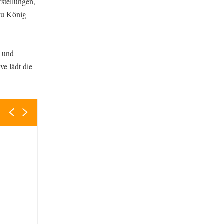
rstellungen,
zu König
e und
e lädt die