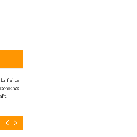
Österreich. Ferdinand II., Erzherzog (Tirol), 1564-1
3432.
der frühen
rsönliches
afte