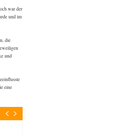
Doch war der
wurde und im
n, die
jeweiligen
cke und
eeinflusste
ie eine