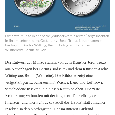
Die erste Münze in der Serie „Wunderwelt Insekten“ zeigt Insekten
in ihrem Lebensraum. Gestaltung: Jordi Truxa, Neuenhagen b.
Berlin, und Andre Witting, Berlin. Fotograf: Hans-Joachim
Wuthenow, Berlin. © BVA.
Der Entwurf der Münze stammt von dem Künstler Jordi Truxa
aus Neuenhagen bei Berlin (Bildseite) und dem Künstler Andre
Witting aus Berlin (Wertseite). Die Bildseite zeigt einen
vielgestaltigen Lebensraum mit Wasser, Land und Luft sowie
verschiedene Insekten, die diesen Raum beleben. Die zarte
Kolorierung verbunden mit der filigranen Darstellung der
Pflanzen- und Tierwelt rückt visuell das Habitat statt einzelner
Insekten in den Vordergrund. Der im unteren Bildrand