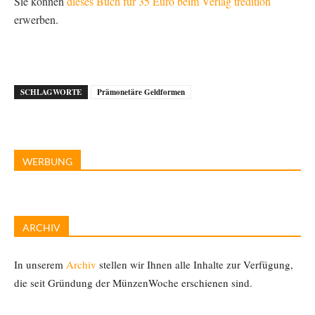
Sie können
dieses Buch für 35 Euro beim Verlag tredition
erwerben.
SCHLAGWORTE
Prämonetäre Geldformen
WERBUNG
ARCHIV
In unserem
Archiv
stellen wir Ihnen alle Inhalte zur Verfügung,
die seit Gründung der MünzenWoche erschienen sind.