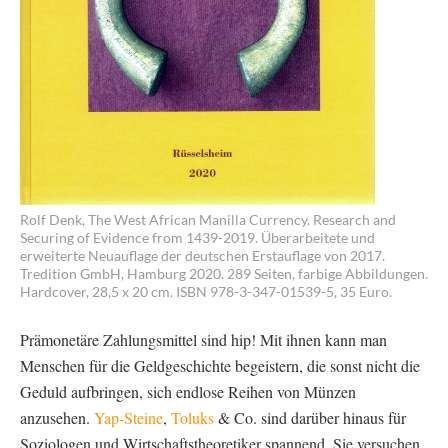
Rolf Denk, The West African Manilla Currency. Research and
Securing of Evidence from 1439-2019. Überarbeitete und
erweiterte Neuauflage der deutschen Erstauflage von 2017.
Tredition GmbH, Hamburg 2020. 289 Seiten, farbige Abbildungen.
Hardcover, 28,5 x 20 cm. ISBN 978-3-347-01539-5, 35 Euro.
Prämonetäre Zahlungsmittel sind hip! Mit ihnen kann man
Menschen für die Geldgeschichte begeistern, die sonst nicht die
Geduld aufbringen, sich endlose Reihen von Münzen
anzusehen.
Yap-Steine
,
Toluks
& Co. sind darüber hinaus für
Soziologen und Wirtschaftstheoretiker spannend. Sie versuchen