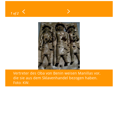
1
of 2
Vertreter des Oba von Benin weisen Manillas vor,
die sie aus dem Sklavenhandel bezogen haben.
Foto: KW.