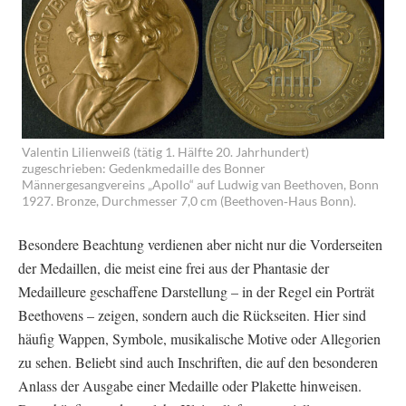
Valentin Lilienweiß (tätig 1. Hälfte 20. Jahrhundert)
zugeschrieben: Gedenkmedaille des Bonner
Männergesangvereins „Apollo“ auf Ludwig van Beethoven, Bonn
1927. Bronze, Durchmesser 7,0 cm (Beethoven‐Haus Bonn).
Besondere Beachtung verdienen aber nicht nur die Vorderseiten
der Medaillen, die meist eine frei aus der Phantasie der
Medailleure geschaffene Darstellung – in der Regel ein Porträt
Beethovens – zeigen, sondern auch die Rückseiten. Hier sind
häufig Wappen, Symbole, musikalische Motive oder Allegorien
zu sehen. Beliebt sind auch Inschriften, die auf den besonderen
Anlass der Ausgabe einer Medaille oder Plakette hinweisen.