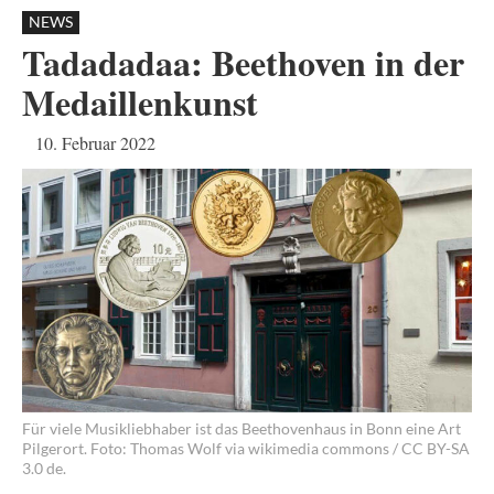
NEWS
Tadadadaa: Beethoven in der
Medaillenkunst
10. Februar 2022
Für viele Musikliebhaber ist das Beethovenhaus in Bonn eine Art
Pilgerort. Foto: Thomas Wolf via wikimedia commons / CC BY-SA
3.0 de.