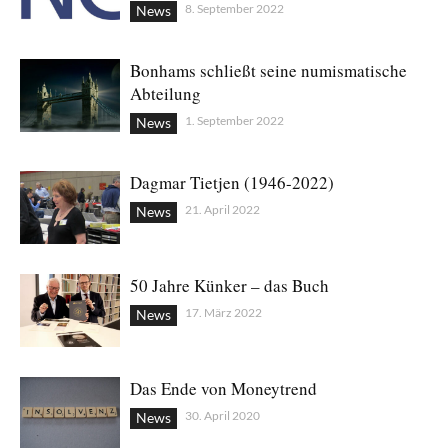
8. September 2022
News
Bonhams schließt seine numismatische
Abteilung
1. September 2022
News
Dagmar Tietjen (1946-2022)
21. April 2022
News
50 Jahre Künker – das Buch
17. März 2022
News
Das Ende von Moneytrend
30. April 2020
News