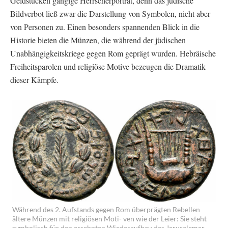
Geldstücken gängige Herrscherporträt, denn das jüdische
Bildverbot ließ zwar die Darstellung von Symbolen, nicht aber
von Personen zu. Einen besonders spannenden Blick in die
Historie bieten die Münzen, die während der jüdischen
Unabhängigkeitskriege gegen Rom geprägt wurden. Hebräische
Freiheitsparolen und religiöse Motive bezeugen die Dramatik
dieser Kämpfe.
Während des 2. Aufstands gegen Rom überprägten Rebellen
ältere Münzen mit religiösen Moti- ven wie der Leier: Sie steht
symbolisch für den ersehnten Wiederaufbau des Jerusalemer