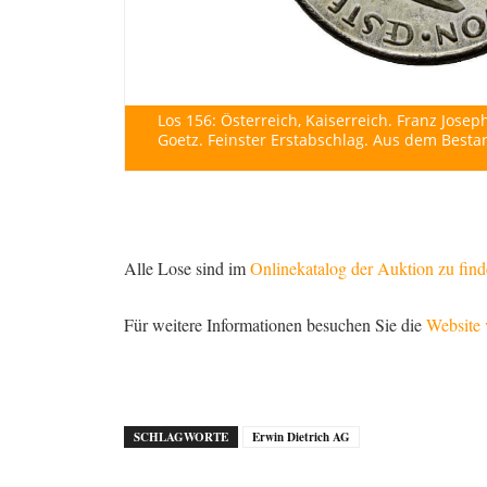
Los 156: Österreich, Kaiserreich. Franz Josep
Goetz. Feinster Erstabschlag. Aus dem Best
Alle Lose sind im
Onlinekatalog der Auktion zu fin
Für weitere Informationen besuchen Sie die
Website 
SCHLAGWORTE
Erwin Dietrich AG