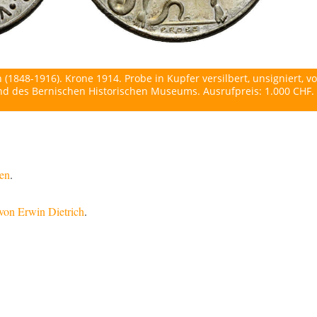
h (1848-1916). Krone 1914. Probe in Kupfer versilbert, unsigniert, v
and des Bernischen Historischen Museums. Ausrufpreis: 1.000 CHF.
den
.
von Erwin Dietrich
.