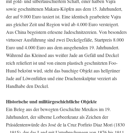
mit gold- und silbertauschiertem Schaft, einer halben Vajra
sowie geschnittenen Makara-Köpfen aus dem 15. Jahrhundert,
der auf 9.000 Euro taxiert ist. Eine identisch gearbeitete Vajra
aus gleicher Zeit und Region wird ab 4.000 Euro versteigert.
Aus China begeistern erlesene Jadeschnitzereien. Von besonders
virtuoser Ausführung sind zwei Deckelgefäße, Startpreis 8.000
Euro und 4.000 Euro aus dem ausgehenden 19. Jahrhundert.
Während das Kleinod aus weißer Jade an Gefäß und Deckel
reich reliefiert ist und von einem plastisch geschnitzten Foo-
Hund bekrönt wird, steht das bauchige Objekt aus hellgrüner
Jade auf Löwenfüßen und eine Drachenskulptur verziert als
Handhabe den Deckel.
Historische und militärgeschichtliche Objekte
Ein Beleg aus der bewegten Geschichte Mexikos im 19.
Jahrhundert, der silberne Lorbeerkranz als Zeichen der
Präsidentenwürde des José de la Cruz Porfirio Diaz Mori (1830
– 1915), der das Land mit Unterbrechungen von 1876 bis 1911