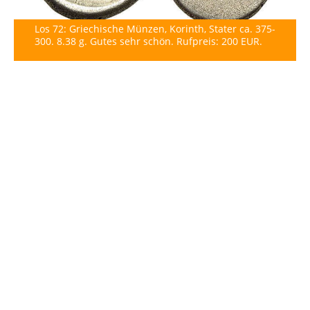
Los 72: Griechische Münzen, Korinth, Stater ca. 375-
300. 8.38 g. Gutes sehr schön. Rufpreis: 200 EUR.