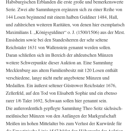
Habsburgischen Erblanden die erste große und bemerkenswerte
Serie. Zwei alte Sammlungen ergänzen sich zu einer Reihe von
144 Losen beginnend mit einem halben Guldiner 1484, Hall,
und zahlreichen weiteren Raritäten, von denen hier exemplarisch
Maximilians I. „Königsguldiner“ o. J. (1500/1506) aus der Mzst.
Ensisheim sowie bei den Standesherren der sehr seltene
Reichstaler 1631 von Wallenstein genannt werden sollen.
Daran schließen sich im Bereich der altdeutschen Münzen
weitere Schwerpunkte dieser Auktion an. Eine Sammlung
Mecklenburg aus altem Familienbesitz mit 120 Losen enthält
verschiedene, lange nicht mehr angebotene Münzen und
Medaillen. Ein äußerst seltener Güstrower Reichstaler 1676,
Zellerfeld, auf den Tod von Elisabeth Sophie und ein ebenso
rarer 1/6 Taler 1692, Schwaan sollen hier genannt sein.
Die außerordentlich gepflegte Sammlung Theo Seitz sächsisch-
meißnischer Münzen von den Anfängen der Markgrafschaft
Meißen im hohen Mittelalter bis zum Verlust der Kurwürde für
die Ernestinische Linie 1547 bildet den Höhepunkt der Auktion.