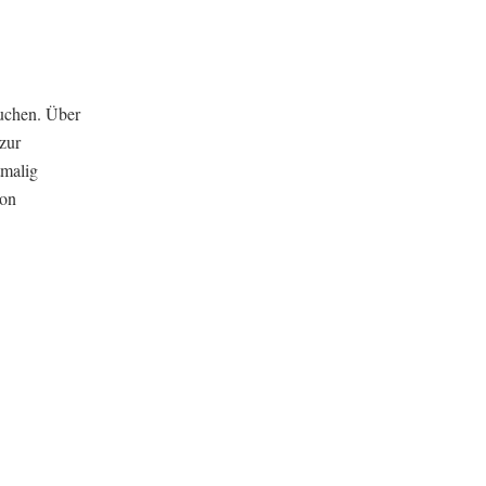
auchen. Über
zur
tmalig
von