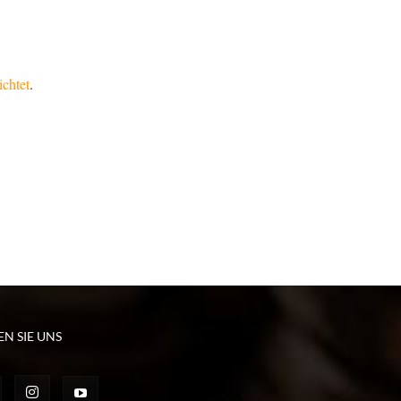
chtet
.
EN SIE UNS