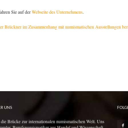
fahren Sie auf der
Webseite des Unternehmens
.
lier Brückner im Zusammenhang mit numismatischen Ausstellungen beri
ER UNS
FOLG
 die Brücke zur internationalen numismatischen Welt. Uns
mmler, Berufsnumismatiker aus Handel und Wissenschaft