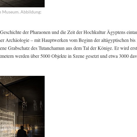
an Museum. Abbildung:
e Geschichte der Pharaonen und die Zeit der Hochkultur Ägyptens eint
cher Archäologie – mit Hauptwerken vom Beginn der altägyptischen bis 
bene Grabschatz des Tutanchamun aus dem Tal der Könige. Er wird ers
atmetern werden über 5000 Objekte in Szene gesetzt und etwa 3000 da