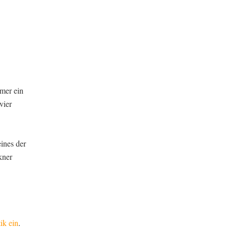
ümer ein
vier
ines der
kner
ik ein
.