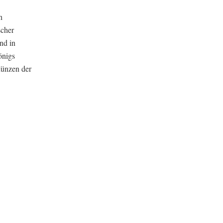
h
scher
nd in
önigs
Münzen der