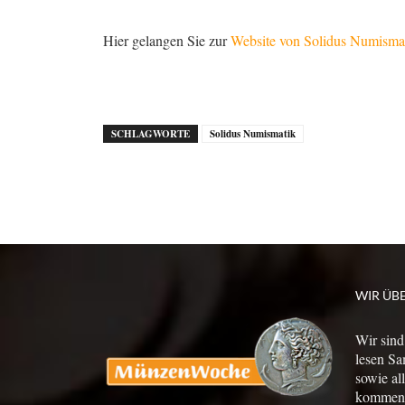
Hier gelangen Sie zur
Website von Solidus Numisma
SCHLAGWORTE
Solidus Numismatik
WIR ÜB
Wir sind
lesen Sa
sowie al
kommen a