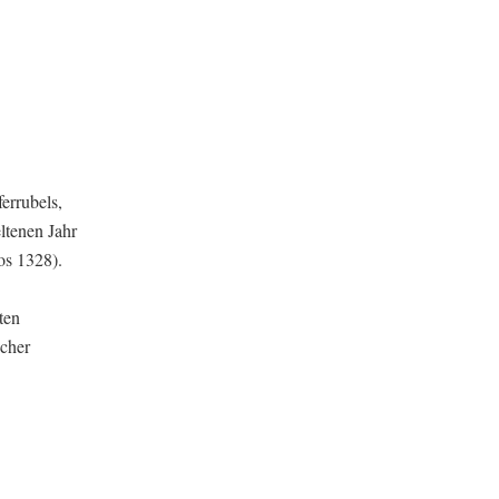
errubels,
ltenen Jahr
os 1328).
ten
scher