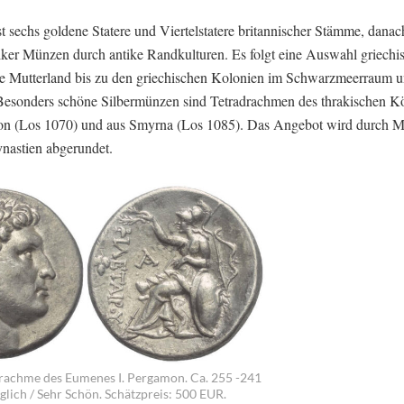
 sechs goldene Statere und Viertelstatere britannischer Stämme, danac
iker Münzen durch antike Randkulturen. Es folgt eine Auswahl griechi
e Mutterland bis zu den griechischen Kolonien im Schwarzmeerraum u
 Besonders schöne Silbermünzen sind Tetradrachmen des thrakischen K
on (Los 1070) und aus Smyrna (Los 1085). Das Angebot wird durch 
ynastien abgerundet.
drachme des Eumenes I. Pergamon. Ca. 255 -241
üglich / Sehr Schön. Schätzpreis: 500 EUR.