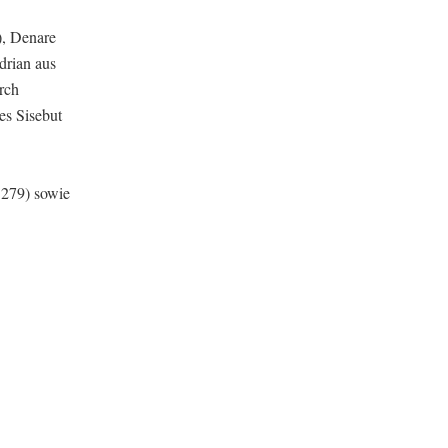
), Denare
drian aus
rch
es Sisebut
1279) sowie