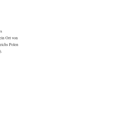
es
ein Ort von
eichs Polen
).