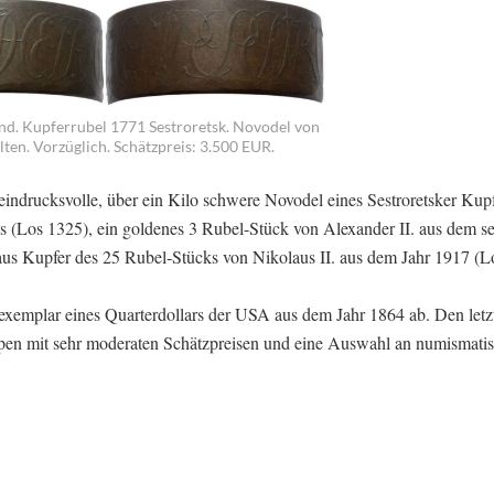
nd. Kupferrubel 1771 Sestroretsk. Novodel von
lten. Vorzüglich. Schätzpreis: 3.500 EUR.
 eindrucksvolle, über ein Kilo schwere Novodel eines Sestroretsker Kupf
 (Los 1325), ein goldenes 3 Rubel-Stück von Alexander II. aus dem se
aus Kupfer des 25 Rubel-Stücks von Nikolaus II. aus dem Jahr 1917 (L
texemplar eines Quarterdollars der USA aus dem Jahr 1864 ab. Den letz
ppen mit sehr moderaten Schätzpreisen und eine Auswahl an numismati