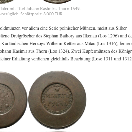
 Taler mit Titel Johann Kasimirs. Thorn 1649.
 vorzüglich. Schätzpreis: 3.000 EUR.
ldmünzen vor allem eine Serie polnischer Münzen, meist aus Silber
seltene Dreigröscher des Stephan Bathory aus Ilkenau (Los 1296) und d
 Kurländischen Herzogs Wilhelm Kettler aus Mitau (Los 1316), ferner 
n Johann Kasimir aus Thorn (Los 1324). Zwei Kupfermünzen des Königr
feiner Erhaltung verdienen gleichfalls Beachtung (Lose 1311 und 1312