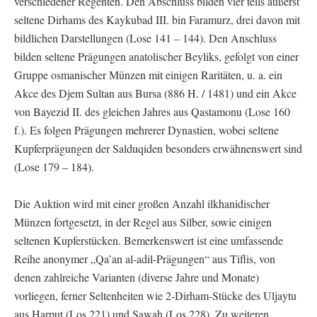
verschiedener Regenten. Den Abschluss bilden vier teils äußerst
seltene Dirhams des Kaykubad III. bin Faramurz, drei davon mit
bildlichen Darstellungen (Lose 141 – 144). Den Anschluss
bilden seltene Prägungen anatolischer Beyliks, gefolgt von einer
Gruppe osmanischer Münzen mit einigen Raritäten, u. a. ein
Akce des Djem Sultan aus Bursa (886 H. / 1481) und ein Akce
von Bayezid II. des gleichen Jahres aus Qastamonu (Lose 160
f.). Es folgen Prägungen mehrerer Dynastien, wobei seltene
Kupferprägungen der Salduqiden besonders erwähnenswert sind
(Lose 179 – 184).
Die Auktion wird mit einer großen Anzahl ilkhanidischer
Münzen fortgesetzt, in der Regel aus Silber, sowie einigen
seltenen Kupferstücken. Bemerkenswert ist eine umfassende
Reihe anonymer „Qa’an al-adil-Prägungen“ aus Tiflis, von
denen zahlreiche Varianten (diverse Jahre und Monate)
vorliegen, ferner Seltenheiten wie 2-Dirham-Stücke des Uljaytu
aus Harput (Los 221) und Sawah (Los 228). Zu weiteren