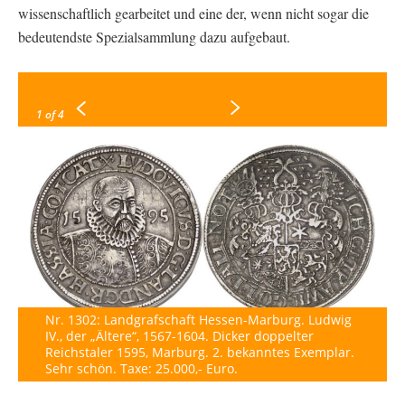
wissenschaftlich gearbeitet und eine der, wenn nicht sogar die
bedeutendste Spezialsammlung dazu aufgebaut.
1
of 4
Nr. 1302: Landgrafschaft Hessen-Marburg. Ludwig
IV., der „Ältere“, 1567-1604. Dicker doppelter
Reichstaler 1595, Marburg. 2. bekanntes Exemplar.
Sehr schön. Taxe: 25.000,- Euro.