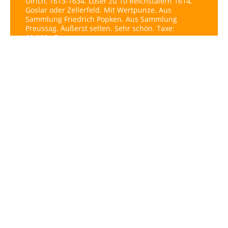
Ulrich, 1613-1634. Löser zu 10 Reichstalern 1614,
Goslar oder Zellerfeld. Mit Wertpunze. Aus
Sammlung Friedrich Popken. Aus Sammlung
Preussag. Äußerst selten. Sehr schön. Taxe:
60.000,- Euro.