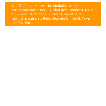
Nr. 97: China. Kaiserliche Medaille des Goldenen
Kostbaren Sterns (sog. „Orden des Knopfes“), 1862-
1882. Reduktion der 2. Klasse. Äußerst selten,
möglicherweise als Reduktion ein Unikat. II. Taxe:
10.000,- Euro.