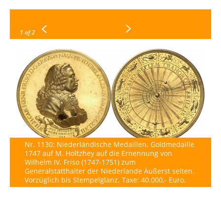
1
of 2
Nr. 1130: Niederländische Medaillen. Goldmedaille
1747 auf M. Holtzhey auf die Ernennung von
Wilhelm IV. Friso (1747-1751) zum
Generalstatthalter der Niederlande Äußerst selten.
Vorzüglich bis Stempelglanz. Taxe: 40.000,- Euro.