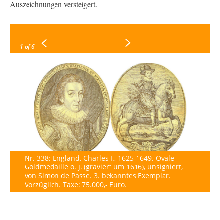
Auszeichnungen versteigert.
1
of 6
Nr. 338: England. Charles I., 1625-1649. Ovale
Goldmedaille o. J. (graviert um 1616), unsigniert,
von Simon de Passe. 3. bekanntes Exemplar.
Vorzüglich. Taxe: 75.000,- Euro.